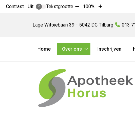
Tekst
Tekst
Contrast
Tekstgrootte
100%
Uit
verkleinen
vergroten
Apotheek
met
met
Horus
Lage Witsiebaan
39
5042 DG
Tilburg
Tel:
013 7
10%
10%
Hoofdmenu
Home
Over ons
Inschrijven
Over
ons
submenu