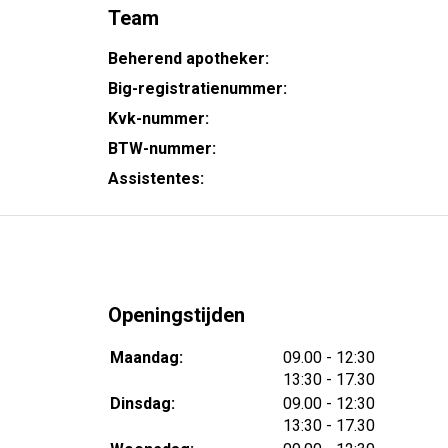
Team
Beherend apotheker:
Big-registratienummer:
Kvk-nummer:
BTW-nummer:
Assistentes:
Openingstijden
tot
Maandag:
09.00
- 12:30
tot
13:30
- 17.30
tot
Dinsdag:
09.00
- 12:30
tot
13:30
- 17.30