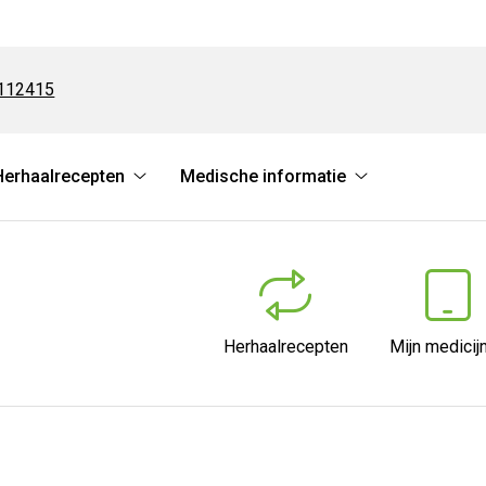
112415
Herhaalrecepten
Medische informatie
Herhaalrecepten
Medische
submenu
informatie
submenu
Herhaalrecepten
Mijn medicij