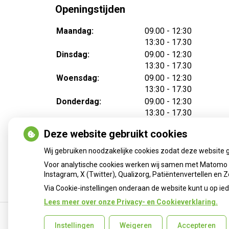
Openingstijden
tot
Maandag:
09.00
- 12:30
tot
13:30
- 17.30
tot
Dinsdag:
09.00
- 12:30
tot
13:30
- 17.30
tot
Woensdag:
09.00
- 12:30
tot
13:30
- 17.30
tot
Donderdag:
09.00
- 12:30
tot
13:30
- 17.30
tot
Vrijdag:
09.00
- 12:30
Deze website gebruikt cookies
tot
13:30
- 17.30
Wij gebruiken noodzakelijke cookies zodat deze website 
Voor analytische cookies werken wij samen met Matomo e
Instagram, X (Twitter), Qualizorg, Patiëntenvertellen en
Via Cookie-instellingen onderaan de website kunt u op 
Lees meer over onze Privacy- en Cookieverklaring.
Instellingen
Weigeren
Accepteren