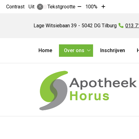
Tekst
Tekst
Contrast
Tekstgrootte
100%
Uit
verkleinen
vergroten
Apotheek
met
met
Horus
Lage Witsiebaan
39
5042 DG
Tilburg
Tel:
013 7
10%
10%
Hoofdmenu
Home
Over ons
Inschrijven
Over
ons
submenu