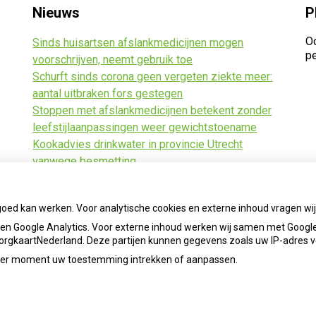
Nieuws
P
Oo
Sinds huisartsen afslankmedicijnen mogen
pe
voorschrijven, neemt gebruik toe
Schurft sinds corona geen vergeten ziekte meer:
aantal uitbraken fors gestegen
Stoppen met afslankmedicijnen betekent zonder
leefstijlaanpassingen weer gewichtstoename
Kookadvies drinkwater in provincie Utrecht
vanwege besmetting
Terugroepactie babyvoeding Nestlé: bacterie kan
baby’s ziek maken
goed kan werken. Voor analytische cookies en externe inhoud vragen w
n Google Analytics. Voor externe inhoud werken wij samen met Google
 ZorgkaartNederland. Deze partijen kunnen gegevens zoals uw IP-adres 
ieder moment uw toestemming intrekken of aanpassen.