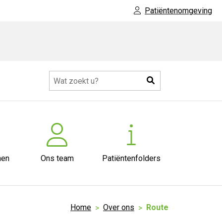
Patiëntenomgeving
Zoeken
nen
Ons team
Patiëntenfolders
Home
Over ons
Route