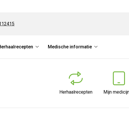
112415
Herhaalrecepten
Medische informatie
Herhaalrecepten
Medische
submenu
informatie
submenu
Herhaalrecepten
Mijn medicij