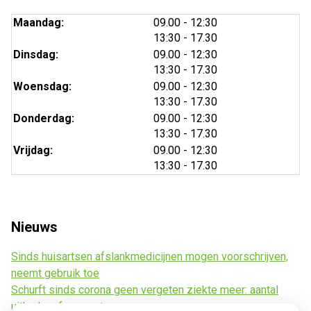
tot
Maandag:
09.00
- 12:30
tot
13:30
- 17.30
tot
Dinsdag:
09.00
- 12:30
tot
13:30
- 17.30
tot
Woensdag:
09.00
- 12:30
tot
13:30
- 17.30
tot
Donderdag:
09.00
- 12:30
tot
13:30
- 17.30
tot
Vrijdag:
09.00
- 12:30
tot
13:30
- 17.30
Nieuws
Sinds huisartsen afslankmedicijnen mogen voorschrijven,
neemt gebruik toe
Schurft sinds corona geen vergeten ziekte meer: aantal
uitbraken fors gestegen