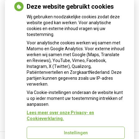
Stoppen met afslankmedicijnen betekent zonder
Deze website gebruikt cookies
leefstijlaanpassingen weer gewichtstoename
Wij gebruiken noodzakelijke cookies zodat deze
Kookadvies drinkwater in provincie Utrecht vanwege
website goed kan werken. Voor analytische
besmetting
cookies en externe inhoud vragen wij uw
toestemming.
Terugroepactie babyvoeding Nestlé: bacterie kan baby’s
ziek maken
Voor analytische cookies werken wij samen met
Matomo en Google Analytics. Voor externe inhoud
werken wij samen met Google (Maps, Translate
en Reviews), YouTube, Vimeo, Facebook,
Instagram, X (Twitter), Qualizorg,
Pharmaself
Patiëntenvertellen en ZorgkaartNederland. Deze
partijen kunnen gegevens zoals uw IP-adres
Ook kunt u uw medicatie 24 uur per dag, 7 dagen per week
verwerken.
ophalen uit onze pharmaself.
Via Cookie-instellingen onderaan de website kunt
u op ieder moment uw toestemming intrekken of
aanpassen.
Lees meer over onze Privacy- en
Cookieverklaring.
Instellingen