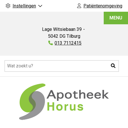
Instellingen
Patiëntenomgeving
Apotheek
MENU
Horus
Lage Witsiebaan
39
5042 DG
Tilburg
Tel:
013 7112415
Hoofdmenu
Zoeke